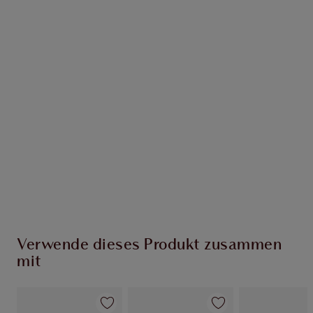
Erhalte 48 Treuetaler
Mehr erfahren
EXKLUSIV-ANGEBOTE BEI CHARLOTTE TILBURY
Charlottes Darlings Treue-Club. Sammle bei
jedem Einkauf Treuetaler!
Kostenloser Standardversand wenn du
59,00 €ausgibst
Wähle zwei kostenlose Proben beim Checkout
aus
Verwende dieses Produkt zusammen
mit