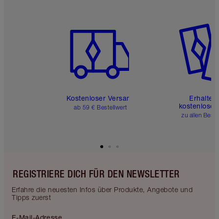
Artikel 1 von 6
Artikel 
Kostenloser Versand
Erhalte 
kostenlose 
ab 59 € Bestellwert
zu allen Best
REGISTRIERE DICH FÜR DEN NEWSLETTER
Erfahre die neuesten Infos über Produkte, Angebote und
Tipps zuerst
E-Mail-Adresse