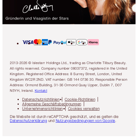
2013-2026 © Islestarr Holdings Ltd., trading as Charlotte Tilbury Beauty.
All rights reserved. Company number 08037372, registered in the United
Kingdom. Registered Office Address: 8 Surrey Street, London, United
Kingdom WC2R 2ND. VAT number: GB 144 0736 30. Responsible Person
Address: Ormond Building, 31-36 Ormond Quay Upper, Dublin 7, D07
N5YH, Ireland.
Kontakt
Datenschutzrichtlinien
Cookie-Richtlinien
Allgemeine Geschäftsbedingungen
Unternehmensrichtlinien
Cookies verwalten
Die Website ist durch reCAPTCHA geschützt, und es gelten die
Datenschutzerklärung
und
Nutzungsbedingungen von Google
.