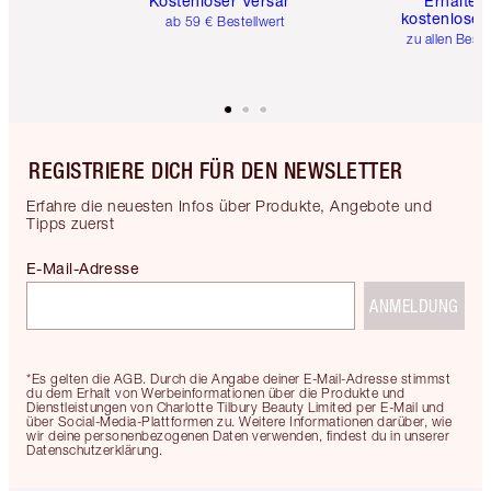
Kostenloser Versand
Erhalte 
kostenlose 
ab 59 € Bestellwert
zu allen Best
REGISTRIERE DICH FÜR DEN NEWSLETTER
Erfahre die neuesten Infos über Produkte, Angebote und
Tipps zuerst
E-Mail-Adresse
ANMELDUNG
*Es gelten die AGB. Durch die Angabe deiner E-Mail-Adresse stimmst
du dem Erhalt von Werbeinformationen über die Produkte und
Dienstleistungen von Charlotte Tilbury Beauty Limited per E-Mail und
über Social-Media-Plattformen zu. Weitere Informationen darüber, wie
wir deine personenbezogenen Daten verwenden, findest du in unserer
Datenschutzerklärung.