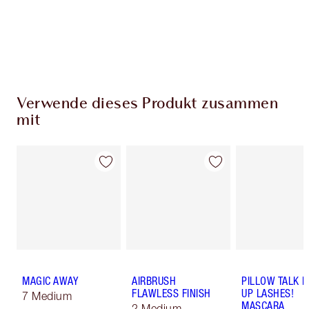
59,00 €ausgibst
Wähle zwei kostenlose Proben beim Checkout
aus
Verwende dieses Produkt zusammen
mit
MAGIC AWAY
AIRBRUSH
PILLOW TALK 
FLAWLESS FINISH
UP LASHES!
7 Medium
MASCARA
2 Medium