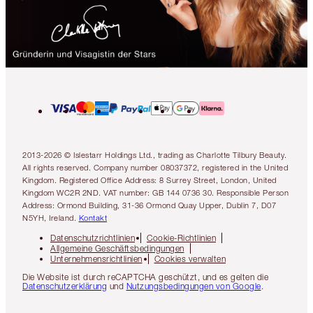
2013-2026 © Islestarr Holdings Ltd., trading as Charlotte Tilbury Beauty.
All rights reserved. Company number 08037372, registered in the United
Kingdom. Registered Office Address: 8 Surrey Street, London, United
Kingdom WC2R 2ND. VAT number: GB 144 0736 30. Responsible Person
Address: Ormond Building, 31-36 Ormond Quay Upper, Dublin 7, D07
N5YH, Ireland.
Kontakt
Datenschutzrichtlinien
Cookie-Richtlinien
Allgemeine Geschäftsbedingungen
Unternehmensrichtlinien
Cookies verwalten
Die Website ist durch reCAPTCHA geschützt, und es gelten die
Datenschutzerklärung
und
Nutzungsbedingungen von Google
.