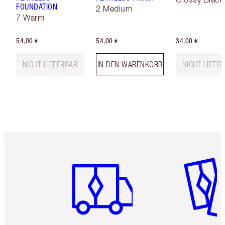
FOUNDATION
2 Medium
7 Warm
54,00 €
54,00 €
34,00 €
NICHT LIEFERBAR
IN DEN WARENKORB
NICHT LIEFE
Artikel 1 von 6
Artikel 