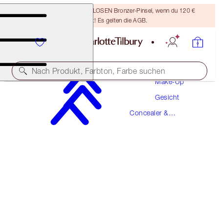
Sichere dir einen KOSTENLOSEN Bronzer-Pinsel, wenn du 120 €
ausgibst! Es gelten die AGB.
Nach Produkt, Farbton, Farbe suchen
Make-Up
Gesicht
MAGIC AWAY
Concealer &
7 MEDIUM
Farbkorrektoren
38,00 €
(
9.500,00 €
/
1
l
)