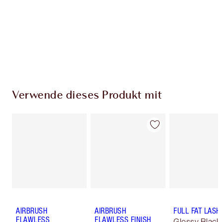
jedem Einkauf Treuetaler!
Kostenloser Standardversand wenn du
59,00 €ausgibst
Wähle zwei kostenlose Proben beim Checkout
aus
Verwende dieses Produkt mit
AIRBRUSH
AIRBRUSH
FULL FAT LASH
FLAWLESS
FLAWLESS FINISH
Glossy Black