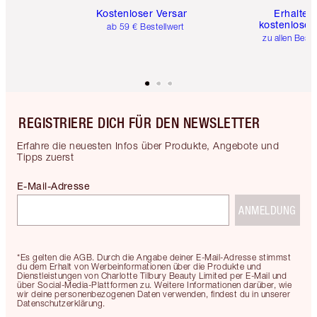
Kostenloser Versand
Erhalte 
kostenlose 
ab 59 € Bestellwert
zu allen Best
REGISTRIERE DICH FÜR DEN NEWSLETTER
Erfahre die neuesten Infos über Produkte, Angebote und
Tipps zuerst
E-Mail-Adresse
ANMELDUNG
*Es gelten die AGB. Durch die Angabe deiner E-Mail-Adresse stimmst
du dem Erhalt von Werbeinformationen über die Produkte und
Dienstleistungen von Charlotte Tilbury Beauty Limited per E-Mail und
über Social-Media-Plattformen zu. Weitere Informationen darüber, wie
wir deine personenbezogenen Daten verwenden, findest du in unserer
Datenschutzerklärung.