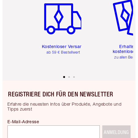
Kostenloser Versand
Erhalte 
kostenlose 
ab 59 € Bestellwert
zu allen Best
REGISTRIERE DICH FÜR DEN NEWSLETTER
Erfahre die neuesten Infos über Produkte, Angebote und
Tipps zuerst
E-Mail-Adresse
ANMELDUNG