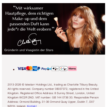
2013-2026 © Islestarr Holdings Ltd., trading as Charlotte Tilbury Beauty.
All rights reserved. Company number 08037372, registered in the United
Kingdom. Registered Office Address: 8 Surrey Street, London, United
Kingdom WC2R 2ND. VAT number: GB 144 0736 30. Responsible Person
Address: Ormond Building, 31-36 Ormond Quay Upper, Dublin 7, D07
N5YH, Ireland.
Kontakt