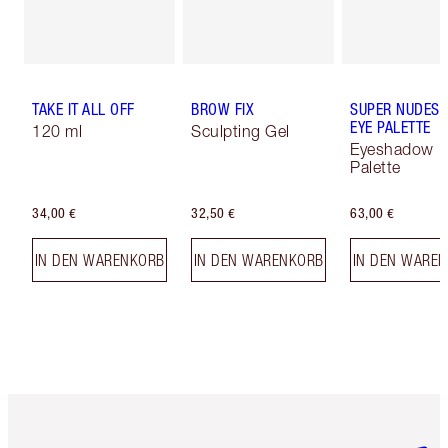
TAKE IT ALL OFF
BROW FIX
SUPER NUDES 
EYE PALETTE
120 ml
Sculpting Gel
Eyeshadow
Palette
34,00 €
32,50 €
63,00 €
IN DEN WARENKORB
IN DEN WARENKORB
IN DEN WARE
Artikel 1 von 6
Artikel 