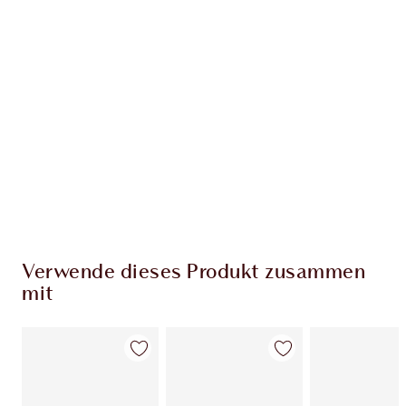
EXKLUSIV-ANGEBOTE BEI CHARLOTTE TILBURY
Charlottes Darlings Treue-Club. Sammle bei
jedem Einkauf Treuetaler!
Kostenloser Standardversand wenn du
59,00 €ausgibst
Wähle zwei kostenlose Proben beim Checkout
aus
Verwende dieses Produkt zusammen
mit