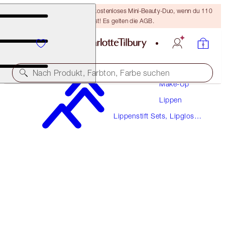
LETZTE CHANCE! Erhalte ein kostenloses Mini-Beauty-Duo, wenn du 110
€ ausgibst! Es gelten die AGB.
Nach Produkt, Farbton, Farbe suchen
Make-Up
Lippen
MINI PILLOW TALK LIP KIT
Lippenstift Sets, Lipgloss
PILLOW TALK DEEP
Sets & Mehr
28,00 €