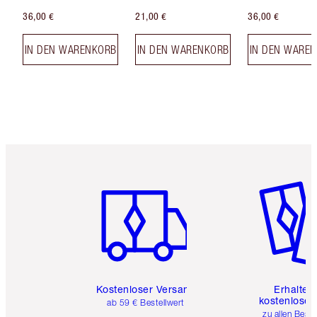
36,00 €
21,00 €
36,00 €
IN DEN WARENKORB
IN DEN WARENKORB
IN DEN WARE
Artikel 1 von 6
Artikel 
Kostenloser Versand
Erhalte 
kostenlose 
ab 59 € Bestellwert
zu allen Best