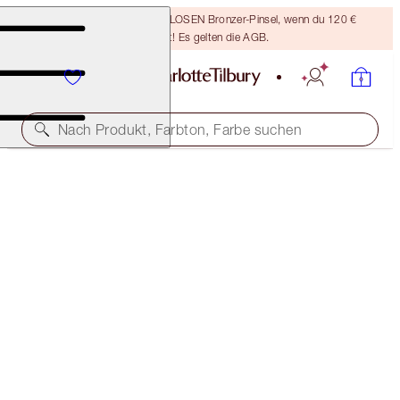
Sichere dir einen KOSTENLOSEN Bronzer-Pinsel, wenn du 120 €
ausgibst! Es gelten die AGB.
Nach Produkt, Farbton, Farbe suchen
MINI MIRACLE EYE WAND
SHADE 3
42,00 €
(
28.000,00 €
/
1
l
)