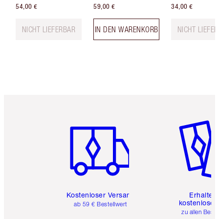
54,00 €
59,00 €
34,00 €
NICHT LIEFERBAR
IN DEN WARENKORB
NICHT LIEFE
Artikel 1 von 6
Artikel 
Kostenloser Versand
Erhalte 
kostenlose 
ab 59 € Bestellwert
zu allen Best