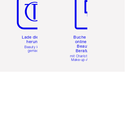
e
Lade die App
Buche eine
herunter
online 1:1
Beauty-
Beauty leicht
Beratung
gemacht
mit Charlottes Pro
Make-up-Artists.