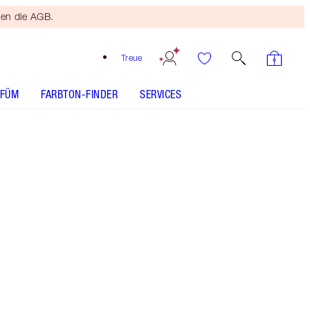
ten die AGB.
Treue
RFÜM
FARBTON-FINDER
SERVICES
DAS IST UNREAL
Dein schnelles, einfaches
Sommer-Glow-up! Jetzt
shoppen
Erhalte über 50 % Rabatt* auf Charlottes
zehnteiliges Reise-Beauty-Set und eine exklusive
Kosmetiktasche KOSTENLOS dazu! *Der Wert
basiert auf dem üblichen Preis der einzelnen
Produkte.