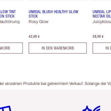
GLOW TINT
UNREAL BLUSH HEALTHY GLOW
UNREAL LI
ON STICK
STICK
NECTAR OIL
Hauttönung
Rosy Glow
Juicylici
42,00 €
28,00 €
NKORB
IN DEN WARENKORB
IN
der einzelnen Produkte bei getrenntem Verkauf. Solange der Vo
tikel 2 von 6
Artikel 3 von 6
Artikel 4 von 6