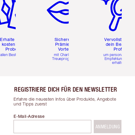
Erhalte zwei
Sichere dir
Vervollständig
kostenlose
Prämien &
dein Beauty-
Proben
Vorteile
Profil
 allen Bestellungen
mit Charlottes
um personalisierte
Treueprogramm
Empfehlungen zu
erhalten
REGISTRIERE DICH FÜR DEN NEWSLETTER
Erfahre die neuesten Infos über Produkte, Angebote
und Tipps zuerst
E-Mail-Adresse
ANMELDUNG