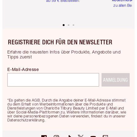
ab 59 € Bestellwert
zu allen Best
REGISTRIERE DICH FÜR DEN NEWSLETTER
Erfahre die neuesten Infos über Produkte, Angebote und
Tipps zuerst
E-Mail-Adresse
ANMELDUNG
*Es gelten die AGB. Durch die Angabe deiner E-Mail-Adresse stimmst
du dem Erhalt von Werbeinformationen über die Produkte und
Dienstleistungen von Charlotte Tilbury Beauty Limited per E-Mail und
über Social-Media-Plattformen zu. Weitere Informationen darüber, wie
wir deine personenbezogenen Daten verwenden, findest du in unserer
Datenschutzerklärung.