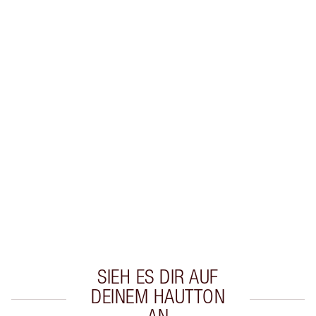
Erhalte 38 Treuetaler
Mehr erfahren
EXKLUSIV-ANGEBOTE BEI CHARLOTTE TILBURY
Charlottes Darlings Treue-Club. Sammle bei
jedem Einkauf Treuetaler!
Kostenloser Standardversand wenn du
59,00 €ausgibst
Wähle zwei kostenlose Proben beim Checkout
aus
SIEH ES DIR AUF
DEINEM HAUTTON
AN