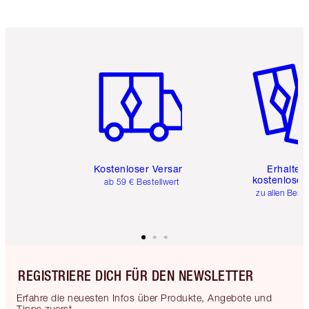
Artikel 1 von 6
Artikel 
Kostenloser Versand
Erhalte 
kostenlose 
ab 59 € Bestellwert
zu allen Best
REGISTRIERE DICH FÜR DEN NEWSLETTER
Erfahre die neuesten Infos über Produkte, Angebote und
Tipps zuerst