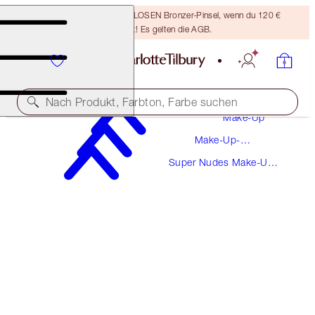
Sichere dir einen KOSTENLOSEN Bronzer-Pinsel, wenn du 120 €
ausgibst! Es gelten die AGB.
Nach Produkt, Farbton, Farbe suchen
Make-Up
Make-Up-
THE SUPER NUDES
Kollektionen
Super Nudes Make-Up-
MATTE REVOLUTION - COVER STAR
Kollektion
38,00 €