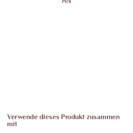
Artikel 1 von 20
Arti
Verwende dieses Produkt zusammen
mit