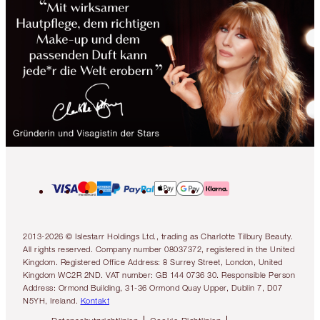
2013-2026 © Islestarr Holdings Ltd., trading as Charlotte Tilbury Beauty.
All rights reserved. Company number 08037372, registered in the United
Kingdom. Registered Office Address: 8 Surrey Street, London, United
Kingdom WC2R 2ND. VAT number: GB 144 0736 30. Responsible Person
Address: Ormond Building, 31-36 Ormond Quay Upper, Dublin 7, D07
N5YH, Ireland.
Kontakt