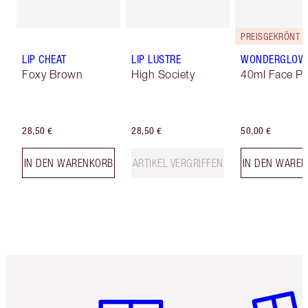
PREISGEKRÖNT
LIP CHEAT
LIP LUSTRE
WONDERGLOW
Foxy Brown
High Society
40ml Face Pr
28,50 €
28,50 €
50,00 €
IN DEN WARENKORB
ARTIKEL VERGRIFFEN
IN DEN WARE
Artikel 1 von 6
Artikel 