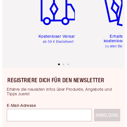
Kostenloser Versand
Erhalte 
kostenlose 
ab 59 € Bestellwert
zu allen Best
REGISTRIERE DICH FÜR DEN NEWSLETTER
Erfahre die neuesten Infos über Produkte, Angebote und
Tipps zuerst
E-Mail-Adresse
ANMELDUNG