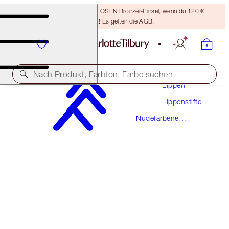
Sichere dir einen KOSTENLOSEN Bronzer-Pinsel, wenn du 120 €
ausgibst! Es gelten die AGB.
Make-Up
Nach Produkt, Farbton, Farbe suchen
Lippen
Lippenstifte
MATTE REVOLUTION
Nudefarbene
SO 90S
ZUVOR UNTER DEM NAMEN "BIRKIN BROWN" BEKANNT
Lippenstifte
38,00 €
(
10.857,00 €
/
1
kg
)