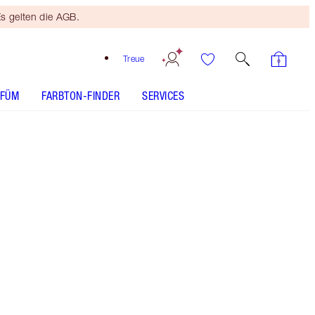
s gelten die AGB.
Treue
RFÜM
FARBTON-FINDER
SERVICES
Pillow Talk Deep - Out of Stock
SHADE MATCH