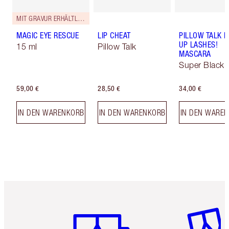
MIT GRAVUR ERHÄLTLICH
MAGIC EYE RESCUE
LIP CHEAT
PILLOW TALK 
UP LASHES!
15 ml
Pillow Talk
MASCARA
Super Black 
59,00 €
28,50 €
34,00 €
IN DEN WARENKORB
IN DEN WARENKORB
IN DEN WARE
Artikel 1 von 6
Artikel 