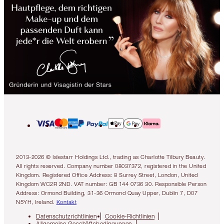
2013-2026 © Islestarr Holdings Ltd., trading as Charlotte Tilbury Beauty.
All rights reserved. Company number 08037372, registered in the United
Kingdom. Registered Office Address: 8 Surrey Street, London, United
Kingdom WC2R 2ND. VAT number: GB 144 0736 30. Responsible Person
Address: Ormond Building, 31-36 Ormond Quay Upper, Dublin 7, D07
N5YH, Ireland.
Kontakt
Datenschutzrichtlinien
Cookie-Richtlinien
Allgemeine Geschäftsbedingungen