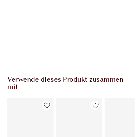
EXKLUSIV-ANGEBOTE BEI CHARLOTTE TILBURY
Charlottes Darlings Treue-Club. Sammle bei
jedem Einkauf Treuetaler!
Kostenloser Standardversand wenn du
59,00 €ausgibst
Wähle zwei kostenlose Proben beim Checkout
aus
Verwende dieses Produkt zusammen
mit