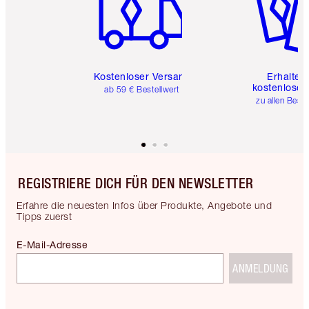
Kostenloser Versand
Erhalte 
kostenlose 
ab 59 € Bestellwert
zu allen Best
REGISTRIERE DICH FÜR DEN NEWSLETTER
Erfahre die neuesten Infos über Produkte, Angebote und
Tipps zuerst
E-Mail-Adresse
ANMELDUNG