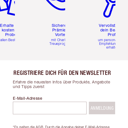
Erhalte zwei
Sichere dir
Vervollständig
kostenlose
Prämien &
dein Beauty-
Proben
Vorteile
Profil
 allen Bestellungen
mit Charlottes
um personalisierte
Treueprogramm
Empfehlungen zu
erhalten
REGISTRIERE DICH FÜR DEN NEWSLETTER
Erfahre die neuesten Infos über Produkte, Angebote
und Tipps zuerst
E-Mail-Adresse
ANMELDUNG
*Es gelten die AGB. Durch die Angabe deiner E-Mail-Adresse