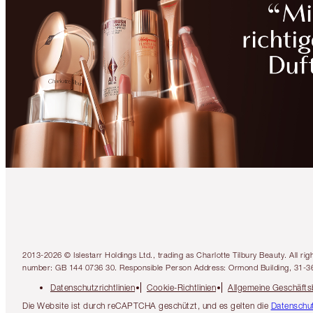
2013-2026 © Islestarr Holdings Ltd., trading as Charlotte Tilbury Beauty. Al
number: GB 144 0736 30. Responsible Person Address: Ormond Building, 31-3
Datenschutzrichtlinien
Cookie-Richtlinien
Allgemeine Geschäft
Die Website ist durch reCAPTCHA geschützt, und es gelten die
Datenschut