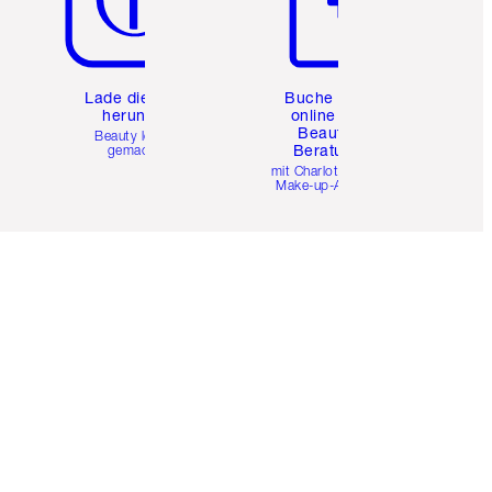
e
Lade die App
Buche eine
herunter
online 1:1
Beauty-
Beauty leicht
Beratung
gemacht
mit Charlottes Pro
Make-up-Artists.