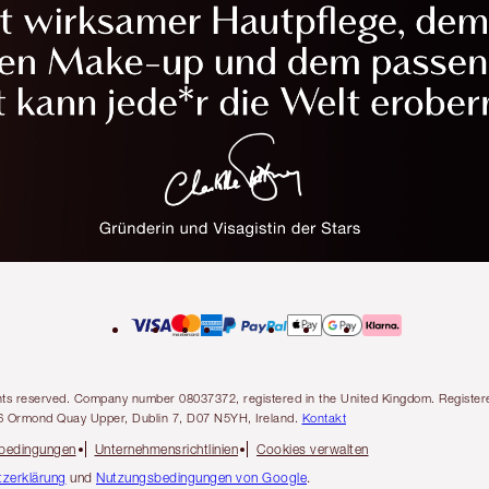
l rights reserved. Company number 08037372, registered in the United Kingdom. Regis
6 Ormond Quay Upper, Dublin 7, D07 N5YH, Ireland.
Kontakt
sbedingungen
Unternehmensrichtlinien
Cookies verwalten
zerklärung
und
Nutzungsbedingungen von Google
.