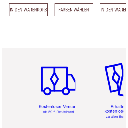
IN DEN WARENKORB
FARBEN WÄHLEN
IN DEN WARE
Artikel 1 von 6
Artikel 
Kostenloser Versand
Erhalte 
kostenlose 
ab 59 € Bestellwert
zu allen Best