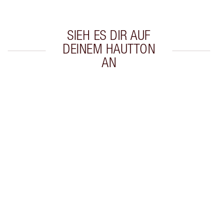
SIEH ES DIR AUF
DEINEM HAUTTON
AN
Artikel 1 von 20
Arti