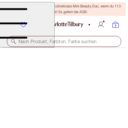
LETZTE CHANCE! Erhalte ein kostenloses Mini-Beauty-Duo, wenn du 110
€ ausgibst! Es gelten die AGB.
Nach Produkt, Farbton, Farbe suchen
LIMITIERTER AUFLAGE
COPPER CHARGE MAGIC TRICK KIT
EYE KIT
102,00 €