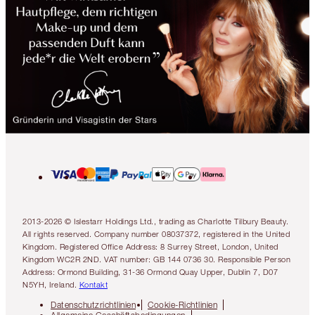
2013-2026 © Islestarr Holdings Ltd., trading as Charlotte Tilbury Beauty.
All rights reserved. Company number 08037372, registered in the United
Kingdom. Registered Office Address: 8 Surrey Street, London, United
Kingdom WC2R 2ND. VAT number: GB 144 0736 30. Responsible Person
Address: Ormond Building, 31-36 Ormond Quay Upper, Dublin 7, D07
N5YH, Ireland.
Kontakt
Datenschutzrichtlinien
Cookie-Richtlinien