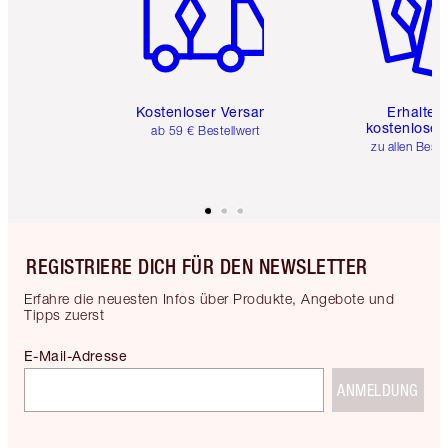
Kostenloser Versand
Erhalte 
kostenlose 
ab 59 € Bestellwert
zu allen Best
REGISTRIERE DICH FÜR DEN NEWSLETTER
Erfahre die neuesten Infos über Produkte, Angebote und
Tipps zuerst
E-Mail-Adresse
ANMELDUNG