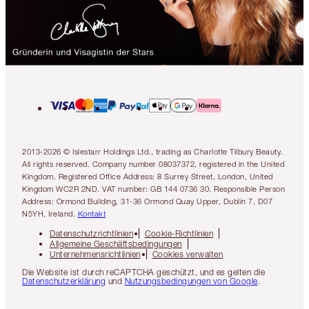
2013-2026 © Islestarr Holdings Ltd., trading as Charlotte Tilbury Beauty.
All rights reserved. Company number 08037372, registered in the United
Kingdom. Registered Office Address: 8 Surrey Street, London, United
Kingdom WC2R 2ND. VAT number: GB 144 0736 30. Responsible Person
Address: Ormond Building, 31-36 Ormond Quay Upper, Dublin 7, D07
N5YH, Ireland.
Kontakt
Datenschutzrichtlinien
Cookie-Richtlinien
Allgemeine Geschäftsbedingungen
Unternehmensrichtlinien
Cookies verwalten
Die Website ist durch reCAPTCHA geschützt, und es gelten die
Datenschutzerklärung
und
Nutzungsbedingungen von Google
.