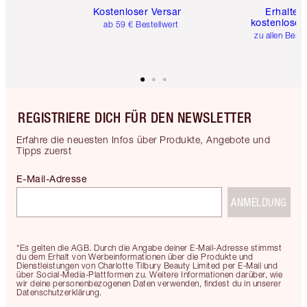
Kostenloser Versand
Erhalte 
kostenlose 
ab 59 € Bestellwert
zu allen Best
REGISTRIERE DICH FÜR DEN NEWSLETTER
Erfahre die neuesten Infos über Produkte, Angebote und
Tipps zuerst
E-Mail-Adresse
ANMELDUNG
*Es gelten die AGB. Durch die Angabe deiner E-Mail-Adresse stimmst
du dem Erhalt von Werbeinformationen über die Produkte und
Dienstleistungen von Charlotte Tilbury Beauty Limited per E-Mail und
über Social-Media-Plattformen zu. Weitere Informationen darüber, wie
wir deine personenbezogenen Daten verwenden, findest du in unserer
Datenschutzerklärung.