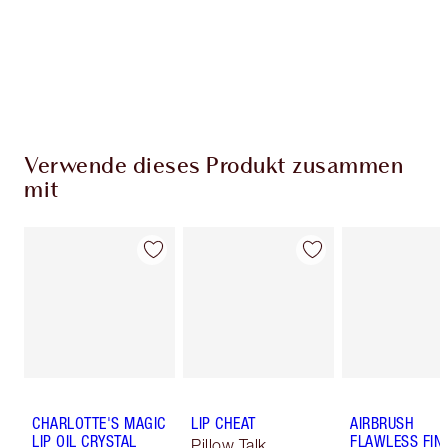
Kostenloser Standardversand wenn du
59,00 €ausgibst
Wähle zwei kostenlose Proben beim Checkout
aus
Verwende dieses Produkt zusammen
mit
CHARLOTTE'S MAGIC
LIP CHEAT
AIRBRUSH
LIP OIL CRYSTAL
FLAWLESS FIN
Pillow Talk