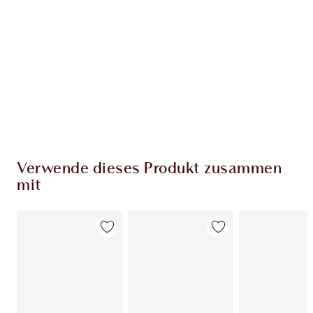
Charlottes Darlings Treue-Club. Sammle bei
jedem Einkauf Treuetaler!
Kostenloser Standardversand wenn du
59,00 €ausgibst
Wähle zwei kostenlose Proben beim Checkout
aus
Verwende dieses Produkt zusammen
mit