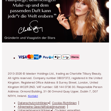
2013-2026 © Islestarr Holdings Ltd., trading as Charlotte Tilbury Beauty.
All rights reserved. Company number 08037372, registered in the United
Kingdom. Registered Office Address: 8 Surrey Street, London, United
Kingdom WC2R 2ND. VAT number: GB 144 0736 30. Responsible Person
Address: Ormond Building, 31-36 Ormond Quay Upper, Dublin 7, D07
N5YH, Ireland.
Kontakt
Datenschutzrichtlinien
Cookie-Richtlinien
Allgemeine Geschäftsbedingungen
Unternehmensrichtlinien
Cookies verwalten