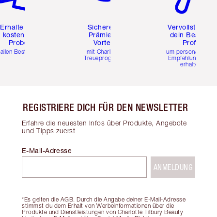
Erhalte zwei
Sichere dir
Vervollständig
kostenlose
Prämien &
dein Beauty-
Proben
Vorteile
Profil
 allen Bestellungen
mit Charlottes
um personalisierte
Treueprogramm
Empfehlungen zu
erhalten
REGISTRIERE DICH FÜR DEN NEWSLETTER
Erfahre die neuesten Infos über Produkte, Angebote
und Tipps zuerst
E-Mail-Adresse
ANMELDUNG
*Es gelten die AGB. Durch die Angabe deiner E-Mail-Adresse
stimmst du dem Erhalt von Werbeinformationen über die
Produkte und Dienstleistungen von Charlotte Tilbury Beauty