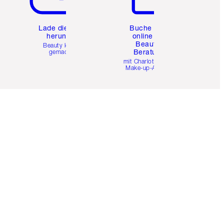
e
Lade die App
Buche eine
herunter
online 1:1
Beauty-
Beauty leicht
Beratung
gemacht
mit Charlottes Pro
Make-up-Artists.