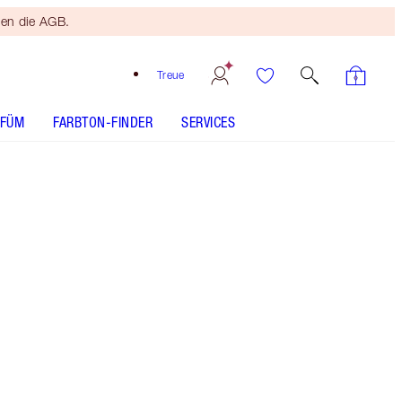
ten die AGB.
Treue
RFÜM
FARBTON-FINDER
SERVICES
Clear - Discontinued
Kostenloser
Bronzing
Brush