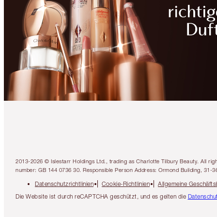
2013-2026 © Islestarr Holdings Ltd., trading as Charlotte Tilbury Beauty. Al
number: GB 144 0736 30. Responsible Person Address: Ormond Building, 31-3
Datenschutzrichtlinien
Cookie-Richtlinien
Allgemeine Geschäft
Die Website ist durch reCAPTCHA geschützt, und es gelten die
Datenschut