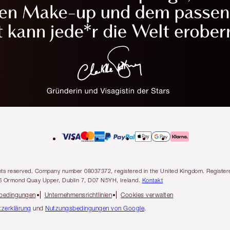
l rights reserved. Company number 08037372, registered in the United Kingdom. Regis
6 Ormond Quay Upper, Dublin 7, D07 N5YH, Ireland.
Kontakt
sbedingungen
Unternehmensrichtlinien
Cookies verwalten
zerklärung
und
Nutzungsbedingungen von Google
.