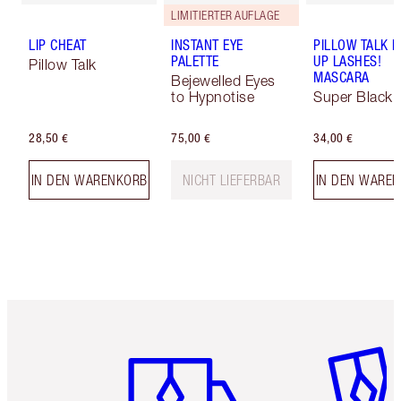
LIMITIERTER AUFLAGE
LIP CHEAT
INSTANT EYE
PILLOW TALK 
PALETTE
UP LASHES!
Pillow Talk
MASCARA
Bejewelled Eyes
to Hypnotise
Super Black 
28,50 €
75,00 €
34,00 €
IN DEN WARENKORB
NICHT LIEFERBAR
IN DEN WARE
Artikel 1 von 6
Artikel 