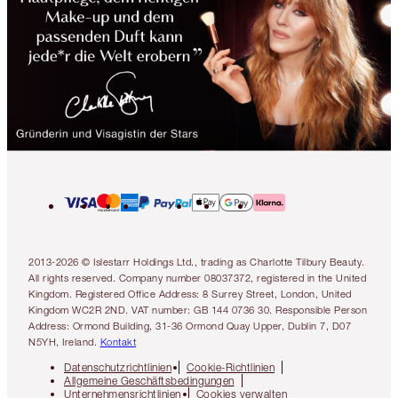
2013-2026 © Islestarr Holdings Ltd., trading as Charlotte Tilbury Beauty.
All rights reserved. Company number 08037372, registered in the United
Kingdom. Registered Office Address: 8 Surrey Street, London, United
Kingdom WC2R 2ND. VAT number: GB 144 0736 30. Responsible Person
Address: Ormond Building, 31-36 Ormond Quay Upper, Dublin 7, D07
N5YH, Ireland.
Kontakt
Datenschutzrichtlinien
Cookie-Richtlinien
Allgemeine Geschäftsbedingungen
Unternehmensrichtlinien
Cookies verwalten