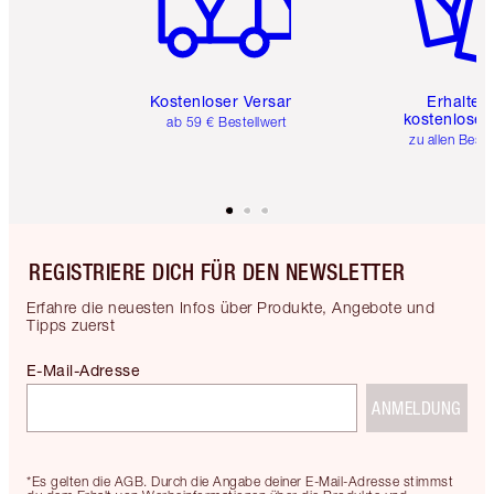
Kostenloser Versand
Erhalte 
kostenlose 
ab 59 € Bestellwert
zu allen Best
REGISTRIERE DICH FÜR DEN NEWSLETTER
Erfahre die neuesten Infos über Produkte, Angebote und
Tipps zuerst
E-Mail-Adresse
ANMELDUNG
*Es gelten die AGB. Durch die Angabe deiner E-Mail-Adresse stimmst