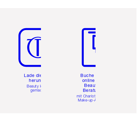
Artikel 5 von 6
Artikel 6 von 6
e
Lade die App
Buche eine
herunter
online 1:1
Beauty-
Beauty leicht
Beratung
gemacht
mit Charlottes Pro
Make-up-Artists.