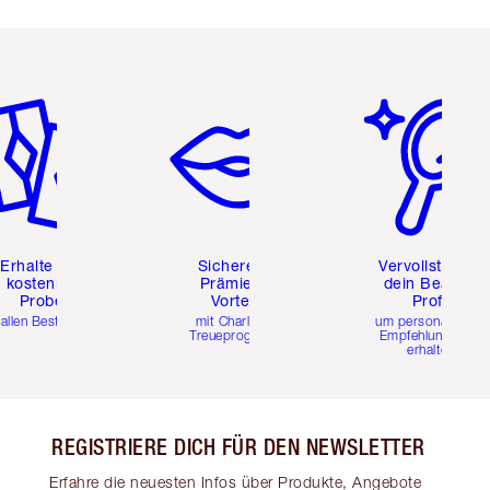
tikel 2 von 6
Artikel 3 von 6
Artikel 4 von 6
Erhalte zwei
Sichere dir
Vervollständig
kostenlose
Prämien &
dein Beauty-
Proben
Vorteile
Profil
 allen Bestellungen
mit Charlottes
um personalisierte
Treueprogramm
Empfehlungen zu
erhalten
REGISTRIERE DICH FÜR DEN NEWSLETTER
Erfahre die neuesten Infos über Produkte, Angebote