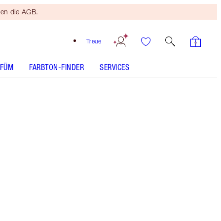
ten die AGB.
Treue
RFÜM
FARBTON-FINDER
SERVICES
Blush Gold - Discontinued
Kostenloser
Bronzing
Brush