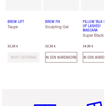
BROW LIFT
BROW FIX
PILLOW TALK 
UP LASHES!
Taupe
Sculpting Gel
MASCARA
Super Black 
32,50 €
32,50 €
34,00 €
NICHT LIEFERBAR
IN DEN WARENKORB
IN DEN WARE
Artikel 1 von 6
Artikel 