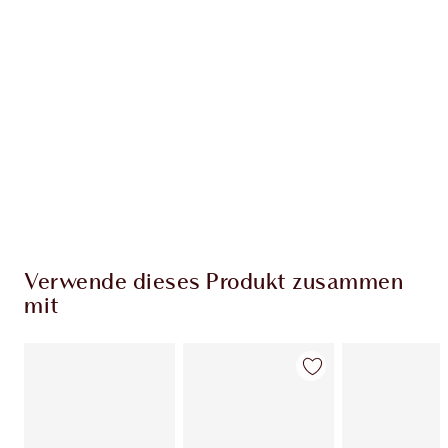
EXKLUSIV-ANGEBOTE BEI CHARLOTTE TILBURY
Charlottes Darlings Treue-Club. Sammle bei
jedem Einkauf Treuetaler!
Kostenloser Standardversand wenn du
59,00 €ausgibst
Wähle zwei kostenlose Proben beim Checkout
aus
Verwende dieses Produkt zusammen
mit