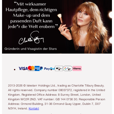
2013-2026 © Islestarr Holdings Ltd., trading as Charlotte Tilbury Beauty.
All rights reserved. Company number 08037372, registered in the United
Kingdom. Registered Office Address: 8 Surrey Street, London, United
Kingdom WC2R 2ND. VAT number: GB 144 0736 30. Responsible Person
Address: Ormond Building, 31-36 Ormond Quay Upper, Dublin 7, D07
N5YH, Ireland.
Kontakt