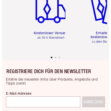
Kostenloser Versand
Erhalte 
kostenlose 
ab 59 € Bestellwert
zu allen Best
REGISTRIERE DICH FÜR DEN NEWSLETTER
Erfahre die neuesten Infos über Produkte, Angebote und
Tipps zuerst
E-Mail-Adresse
ANMELDUNG