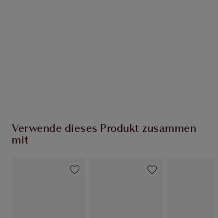
EXKLUSIV-ANGEBOTE BEI CHARLOTTE TILBURY
Charlottes Darlings Treue-Club. Sammle bei
jedem Einkauf Treuetaler!
Kostenloser Standardversand wenn du
59,00 €ausgibst
Wähle zwei kostenlose Proben beim Checkout
aus
Verwende dieses Produkt zusammen
mit