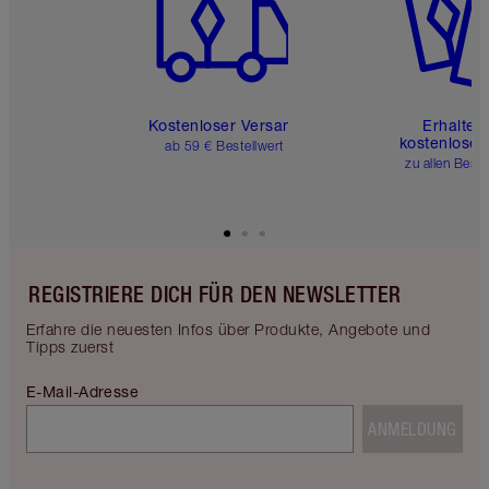
Kostenloser Versand
Erhalte 
kostenlose 
ab 59 € Bestellwert
zu allen Best
REGISTRIERE DICH FÜR DEN NEWSLETTER
Erfahre die neuesten Infos über Produkte, Angebote und
Tipps zuerst
E-Mail-Adresse
ANMELDUNG