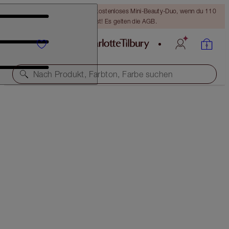
LETZTE CHANCE! Erhalte ein kostenloses Mini-Beauty-Duo, wenn du 110
€ ausgibst! Es gelten die AGB.
Nach Produkt, Farbton, Farbe suchen
BROW LIFT KIT
TAUPE
38,00 €