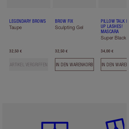
LEGENDARY BROWS
BROW FIX
PILLOW TALK 
UP LASHES!
Taupe
Sculpting Gel
MASCARA
Super Black 
32,50 €
32,50 €
34,00 €
ARTIKEL VERGRIFFEN
IN DEN WARENKORB
IN DEN WARE
Artikel 1 von 6
Artikel 