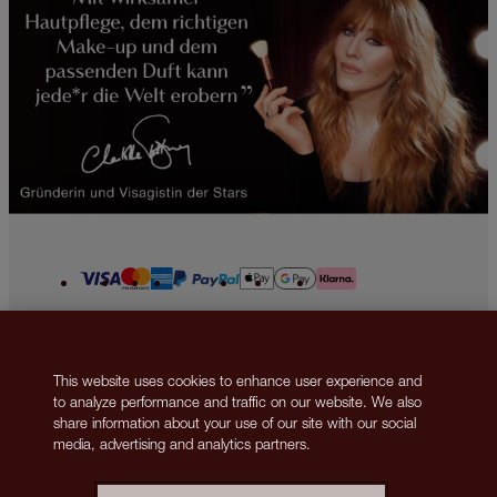
2013-2026 © Islestarr Holdings Ltd., trading as Charlotte Tilbury Beauty.
All rights reserved. Company number 08037372, registered in the United
This website uses cookies to enhance user experience and
Kingdom. Registered Office Address: 8 Surrey Street, London, United
to analyze performance and traffic on our website. We also
Kingdom WC2R 2ND. VAT number: GB 144 0736 30. Responsible Person
share information about your use of our site with our social
Address: Ormond Building, 31-36 Ormond Quay Upper, Dublin 7, D07
media, advertising and analytics partners.
N5YH, Ireland.
Kontakt
Datenschutzrichtlinien
Cookie-Richtlinien