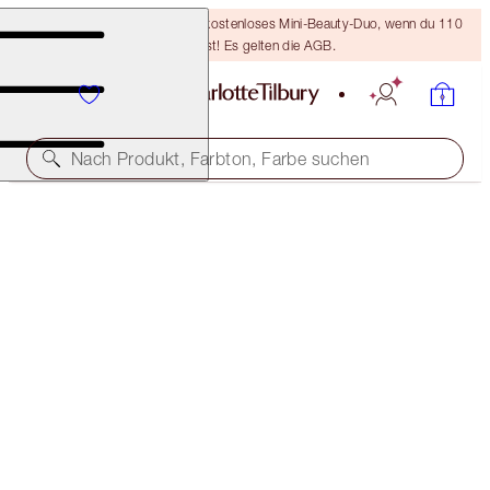
LETZTE CHANCE! Erhalte ein kostenloses Mini-Beauty-Duo, wenn du 110
€ ausgibst! Es gelten die AGB.
Nach Produkt, Farbton, Farbe suchen
BROW LIFT
SUPER MODEL BROW
ZUVOR UNTER DEM NAMEN "SUPER MODEL" BEKANNT
32,50 €
(
54.167,00 €
/
1
kg
)