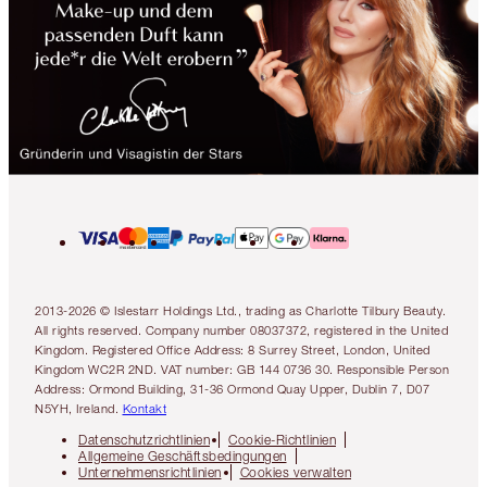
2013-2026 © Islestarr Holdings Ltd., trading as Charlotte Tilbury Beauty.
All rights reserved. Company number 08037372, registered in the United
Kingdom. Registered Office Address: 8 Surrey Street, London, United
Kingdom WC2R 2ND. VAT number: GB 144 0736 30. Responsible Person
Address: Ormond Building, 31-36 Ormond Quay Upper, Dublin 7, D07
N5YH, Ireland.
Kontakt
Datenschutzrichtlinien
Cookie-Richtlinien
Allgemeine Geschäftsbedingungen
Unternehmensrichtlinien
Cookies verwalten