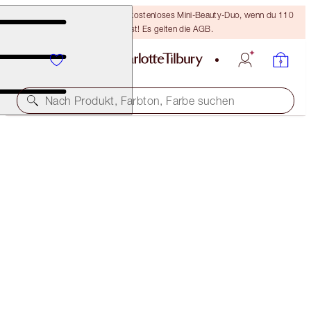
LETZTE CHANCE! Erhalte ein kostenloses Mini-Beauty-Duo, wenn du 110
€ ausgibst! Es gelten die AGB.
Nach Produkt, Farbton, Farbe suchen
SELECT YOUR BROW LIFT OR BROW CHEAT
BROW CHEAT - TAUPE
32,50 €