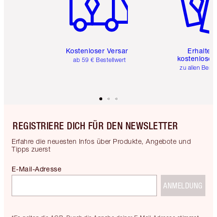
Kostenloser Versand
Erhalte 
kostenlose 
ab 59 € Bestellwert
zu allen Best
REGISTRIERE DICH FÜR DEN NEWSLETTER
Erfahre die neuesten Infos über Produkte, Angebote und
Tipps zuerst
E-Mail-Adresse
ANMELDUNG