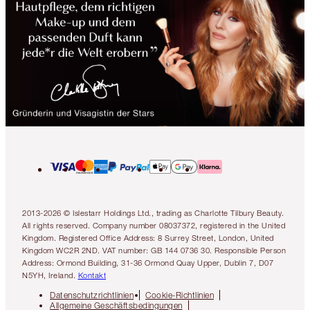
2013-2026 © Islestarr Holdings Ltd., trading as Charlotte Tilbury Beauty.
All rights reserved. Company number 08037372, registered in the United
Kingdom. Registered Office Address: 8 Surrey Street, London, United
Kingdom WC2R 2ND. VAT number: GB 144 0736 30. Responsible Person
Address: Ormond Building, 31-36 Ormond Quay Upper, Dublin 7, D07
N5YH, Ireland.
Kontakt
Datenschutzrichtlinien
Cookie-Richtlinien
Allgemeine Geschäftsbedingungen