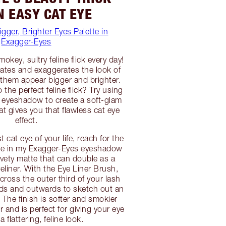
N EASY CAT EYE
igger, Brighter Eyes Palette in
Exagger-Eyes
mokey, sultry feline flick every day!
ngates and exaggerates the look of
them appear bigger and brighter.
the perfect feline flick? Try using
 eyeshadow to create a soft-glam
at gives you that flawless cat eye
effect.
t cat eye of your life, reach for the
e in my Exagger-Eyes eyeshadow
velvety matte that can double as a
yeliner. With the Eye Liner Brush,
ross the outer third of your lash
rds and outwards to sketch out an
 The finish is softer and smokier
er and is perfect for giving your eye
 flattering, feline look.