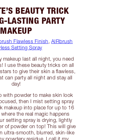
E’S BEAUTY TRICK
G-LASTING PARTY
MAKEUP
brush Flawless Finish
,
AIRbrush
less Setting Spray
y makeup last all night, you need
 I use these beauty tricks on all
stars to give their skin a flawless,
at can party all night and stay all
day!
up with powder to make skin look
ocused, then I mist setting spray
ck makeup into place for up to 16
s where the real magic happens
ur setting spray is drying, lightly
r of powder on top! This will give
 ultra-smooth, blurred, skin-like
ny powdery residue. I call it my