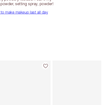
powder, setting spray, powder!
to make makeup last all day
Artículo 4 de 8
Artículo 5 de 