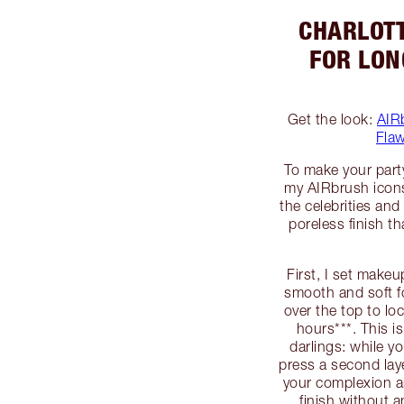
CHARLOTT
FOR LON
Get the look:
AIR
Flaw
To make your part
my AIRbrush icons!
the celebrities and 
poreless finish th
First, I set make
smooth and soft f
over the top to lo
hours***. This i
darlings: while yo
press a second laye
your complexion an
finish without a