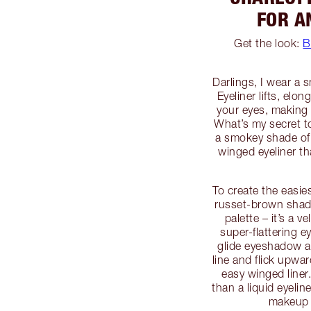
FOR A
Get the look:
B
Darlings, I wear a s
Eyeliner lifts, elo
your eyes, making 
What’s my secret to 
a smokey shade of
winged eyeliner th
To create the easies
russet-brown shad
palette – it’s a 
super-flattering e
glide eyeshadow ac
line and flick upwa
easy winged liner.
than a liquid eyelin
makeup a