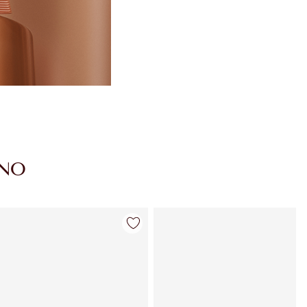
RNO
Artículo 4 de 22
Artículo 5 de