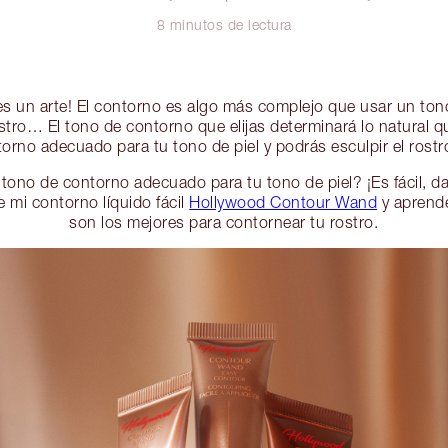
8 minutos de lectura
 es un arte! El contorno es algo más complejo que usar un to
ostro… El tono de contorno que elijas determinará lo natural 
torno adecuado para tu tono de piel y podrás esculpir el rost
 tono de contorno adecuado para tu tono de piel? ¡Es fácil, da
e mi contorno líquido fácil
Hollywood Contour Wand
y aprende
son los mejores para contornear tu rostro.