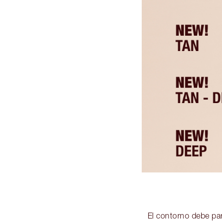
El contorno debe par