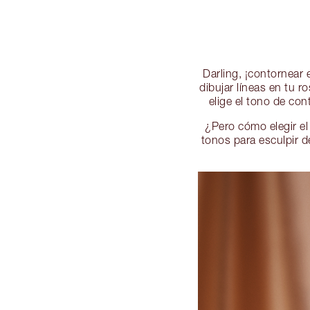
Darling, ¡contornear
dibujar líneas en tu r
elige el tono de con
¿Pero cómo elegir el
tonos para esculpir d