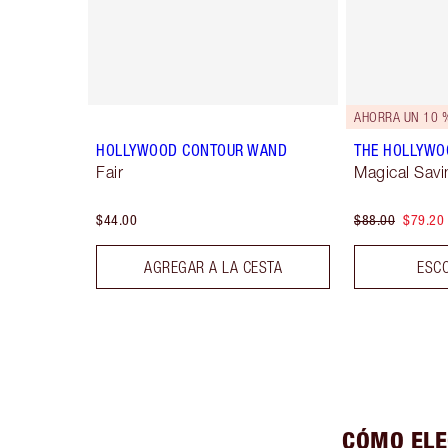
AHORRA UN 10 
HOLLYWOOD CONTOUR WAND
THE HOLLYWO
Fair
Magical Savi
$44.00
$88.00
$79.20
AGREGAR A LA CESTA
ESC
CÓMO ELE