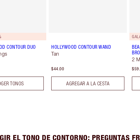
%
GAL
OD CONTOUR DUO
HOLLYWOOD CONTOUR WAND
BEA
BRO
ngs
Tan
2 
$44.00
$59
OGER TONOS
AGREGAR A LA CESTA
GIR EL TONO DE CONTORNO: PREGUNTAS F