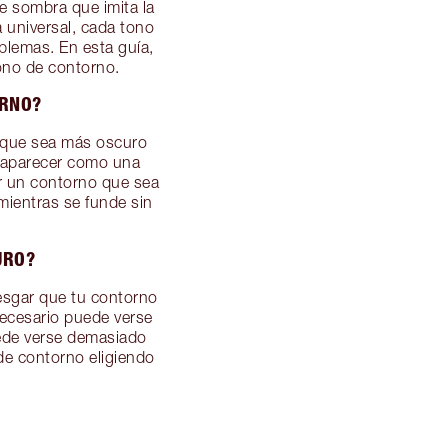
e sombra que imita la
a universal, cada tono
oblemas. En esta guía,
ono de contorno.
ORNO?
no que sea más oscuro
a aparecer como una
ar un contorno que sea
mientras se funde sin
URO?
esgar que tu contorno
necesario puede verse
uede verse demasiado
 de contorno eligiendo