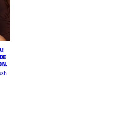
A!
DE
ON.
ush