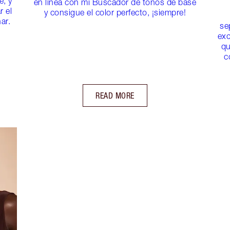
é, y
en línea con mi Buscador de tonos de base
r el
y consigue el color perfecto, ¡siempre!
ar.
se
exc
qu
c
READ MORE