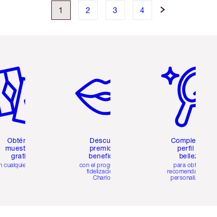
1
2
3
4
tículo 2 de 6
Artículo 3 de 6
Artículo 4 de 6
Obtén 2
Descubre
Completa tu
muestras
premios y
perfil de
gratis
beneficios
belleza
n cualquier pedido
con el programa de
para obtener
fidelización de
recomendaciones
Charlotte
personalizadas