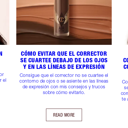
N
CÓMO EVITAR QUE EL CORRECTOR
SE CUARTEE DEBAJO DE LOS OJOS
C
Y EN LAS LÍNEAS DE EXPRESIÓN
C
n
or
Consigue que el corrector no se cuartee el
r el
contorno de ojos o se asiente en las líneas
Co
de expresión con mis consejos y trucos
s
sobre cómo evitarlo.
cor
te 
READ MORE