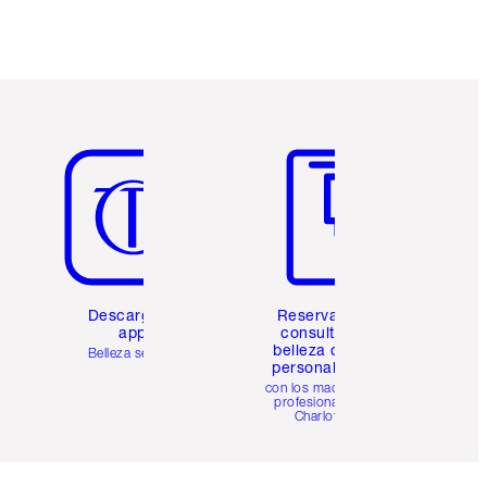
Artículo 5 de 6
Artículo 6 de 6
Descarga la
Reserva una
app
consulta de
belleza online
Belleza sencilla
personalizada
con los maquillistas
profesionales de
Charlotte.