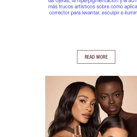
las ojeras, la hiperpigmentación y el acn
más trucos artísticos sobre cómo aplica
corrector para levantar, esculpir e ilumin
READ MORE