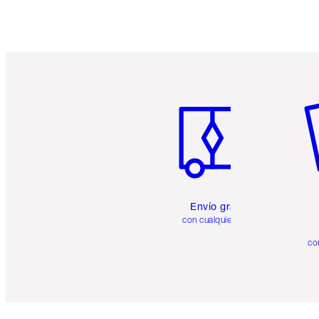
Artículo 1 de 6
Ar
Envío gratuito
con cualquier pedido
co