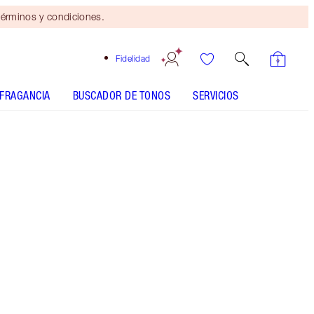
érminos y condiciones.
Fidelidad
FRAGANCIA
BUSCADOR DE TONOS
SERVICIOS
3 Fair
TU TONO IDEAL
CÓMO APLICARLO