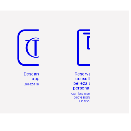
Artículo 5 de 6
Artículo 6 de 6
Descarga la
Reserva una
app
consulta de
belleza online
Belleza sencilla
personalizada
con los maquillistas
profesionales de
Charlotte.