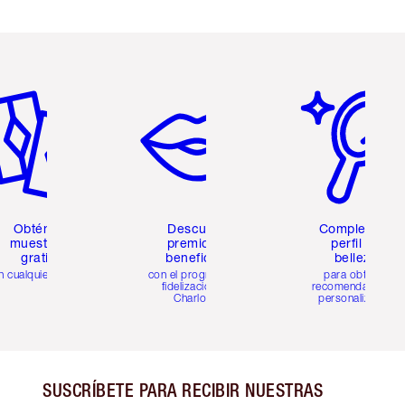
tículo 2 de 6
Artículo 3 de 6
Artículo 4 de 6
Obtén 2
Descubre
Completa tu
muestras
premios y
perfil de
gratis
beneficios
belleza
n cualquier pedido
con el programa de
para obtener
fidelización de
recomendaciones
Charlotte
personalizadas
SUSCRÍBETE PARA RECIBIR NUESTRAS