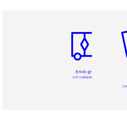
Artículo 1 de 6
Ar
Envío gratuito
con cualquier pedido
co