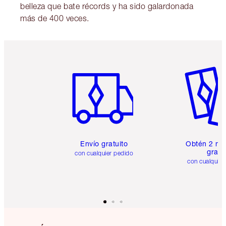
belleza que bate récords y ha sido galardonada
más de 400 veces.
Artículo 1 de 6
Artículo
Envío gratuito
Obtén 2 mu
gratis
con cualquier pedido
con cualquier