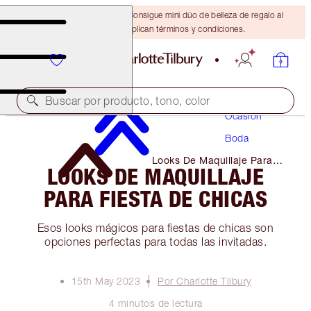
¡ÚLTIMA OPORTUNIDAD! Consigue mini dúo de belleza de regalo al
gastar $110 Se aplican términos y condiciones.
Maquillaje
Buscar por producto, tono, color
Ocasión
Boda
Looks De Maquillaje Para
LOOKS DE MAQUILLAJE
Fiesta De Chicas
PARA FIESTA DE CHICAS
Esos looks mágicos para fiestas de chicas son
opciones perfectas para todas las invitadas.
15th May 2023
Por Charlotte Tilbury
4 minutos de lectura