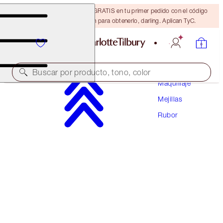
15% de descuento + ENVÍO GRATIS en tu primer pedido con el código
DARLING15. Inicia sesión para obtenerlo, darling. Aplican TyC.
Buscar por producto, tono, color
Maquillaje
Mejillas
CHEEK TO CHIC
Rubor
PILLOW TALK DEEP
$43.00