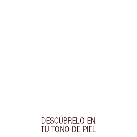
Gana 43 monedas de fidelización
Más información
EXCLUSIVOS DE CHARLOTTE TILBURY
Club de fidelidad Charlotte’s Darlings. Gana
monedas de fidelización cada vez que
compres!
Entrega estándar gratuita al gastar $50
Escoge 2 muestras gratis al momento de pagar
DESCÚBRELO EN
TU TONO DE PIEL