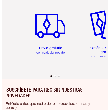
Artículo 1 de 6
Artículo
Envío gratuito
Obtén 2 mu
gratis
con cualquier pedido
con cualquier
SUSCRÍBETE PARA RECIBIR NUESTRAS
NOVEDADES
Entérate antes que nadie de los productos, ofertas y
consejos