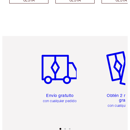
Artículo 1 de 6
Artículo
Envío gratuito
Obtén 2 mu
gratis
con cualquier pedido
con cualquier