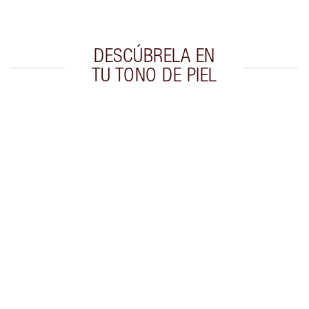
Escoge 2 muestras gratis al momento de pagar
DESCÚBRELA EN
TU TONO DE PIEL
Artículo 1 de 20
Artí