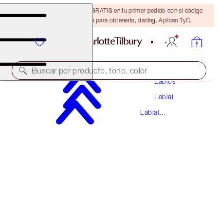
15% de descuento + ENVÍO GRATIS en tu primer pedido con el código
DARLING15. Inicia sesión para obtenerlo, darling. Aplican TyC.
Maquillaje
Buscar por producto, tono, color
Labios
Labial
K.I.S.S.I.N.G
Labial
YES HONEY
ANTERIORMENTE "HEPBURN HONEY"
K.I.S.S.I.N.G
$37.00
(
$105.71
/
10
g
)