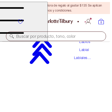
Obtén una brocha bronceadora de regalo al gastar $135 Se aplican
términos y condiciones.
Maquillaje
Buscar por producto, tono, color
Labios
Labial
AIRBRUSH FLAWLESS LIP BLUR
Labiales
NUDE BLUR
Líquidos
$37.00
(
$54.41
/
10
ml
)