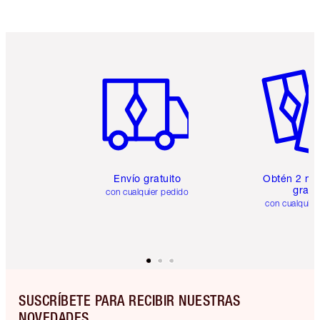
Artículo 1 de 6
Artículo
Envío gratuito
Obtén 2 mu
gratis
con cualquier pedido
con cualquier
SUSCRÍBETE PARA RECIBIR NUESTRAS
NOVEDADES