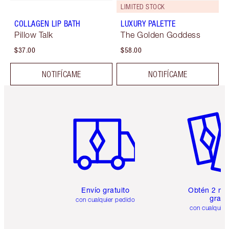
LIMITED STOCK
COLLAGEN LIP BATH
LUXURY PALETTE
Pillow Talk
The Golden Goddess
$37.00
$58.00
NOTIFÍCAME
NOTIFÍCAME
Artículo 1 de 6
Artículo
Envío gratuito
Obtén 2 mu
gratis
con cualquier pedido
con cualquier