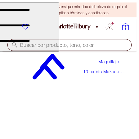
¡ÚLTIMA OPORTUNIDAD! Consigue mini dúo de belleza de regalo al
gastar $110 Se aplican términos y condiciones.
Buscar por producto, tono, color
Maquillaje
THE SOPHISTICATE
10 Iconic Makeup
LIGHT
Looks
$220.00