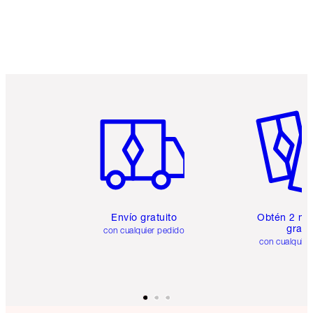
Artículo 1 de 6
Artículo
Envío gratuito
Obtén 2 mu
gratis
con cualquier pedido
con cualquier