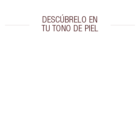
DESCÚBRELO EN
TU TONO DE PIEL
Artículo 1 de 8
Artí