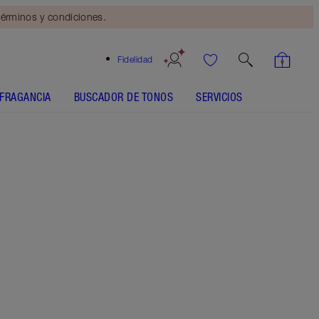
érminos y condiciones.
Fidelidad
FRAGANCIA
BUSCADOR DE TONOS
SERVICIOS
Festival Magic - Out of Stock
SHADE MATCH
CÓMO APLICARLO