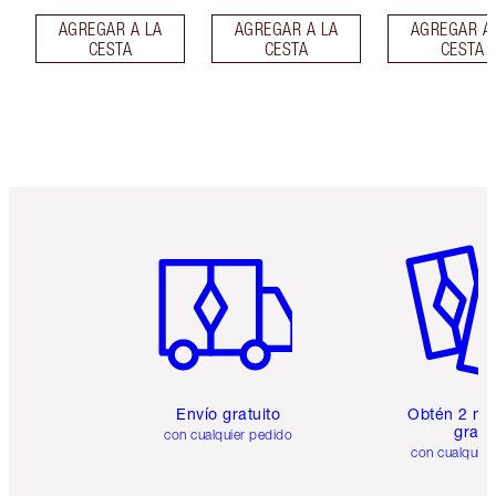
AGREGAR A LA
AGREGAR A LA
AGREGAR A
CESTA
CESTA
CESTA
Artículo 1 de 6
Artículo
Envío gratuito
Obtén 2 mu
gratis
con cualquier pedido
con cualquier