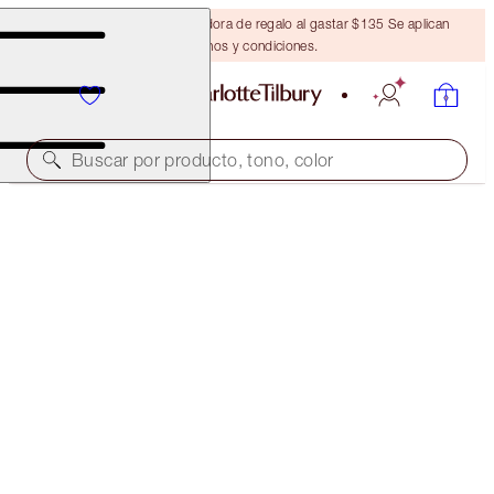
Obtén una brocha bronceadora de regalo al gastar $135 Se aplican
términos y condiciones.
Buscar por producto, tono, color
EXCLUSIVO EN LÍNEA
K.I.S.S.I.N.G
NUDE ROMANCE
$39.00