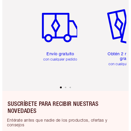
Artículo 1 de 6
Artículo
Envío gratuito
Obtén 2 mu
gratis
con cualquier pedido
con cualquier
SUSCRÍBETE PARA RECIBIR NUESTRAS
NOVEDADES
Entérate antes que nadie de los productos, ofertas y
consejos