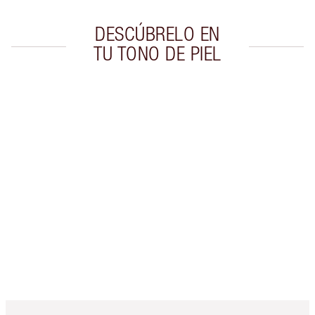
DESCÚBRELO EN
TU TONO DE PIEL
Artículo 1 de 20
Artí