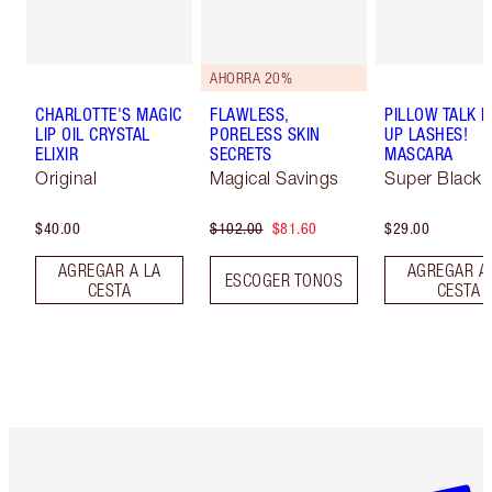
AHORRA 20%
CHARLOTTE'S MAGIC
FLAWLESS,
PILLOW TALK 
LIP OIL CRYSTAL
PORELESS SKIN
UP LASHES!
ELIXIR
SECRETS
MASCARA
Original
Magical Savings
Super Black 
$40.00
$102.00
$81.60
$29.00
AGREGAR A LA
AGREGAR A
ESCOGER TONOS
CESTA
CESTA
Artículo 1 de 6
Artículo