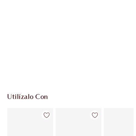
Gana 57 monedas de fidelización
Más información
EXCLUSIVOS DE CHARLOTTE TILBURY
Club de fidelidad Charlotte’s Darlings. Gana
monedas de fidelización cada vez que
compres!
Entrega estándar gratuita al gastar $50
Escoge 2 muestras gratis al momento de pagar
Utilízalo Con