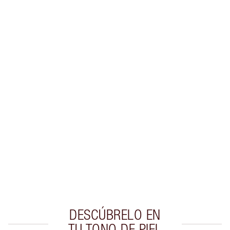
INFORMACIÓN SOBRE EL ENVÍO Y LA
ENTREGA
Gana 28 monedas de fidelización
Más información
EXCLUSIVOS DE CHARLOTTE TILBURY
Club de fidelidad Charlotte’s Darlings. Gana
monedas de fidelización cada vez que
compres!
Entrega estándar gratuita al gastar $50
Escoge 2 muestras gratis al momento de pagar
DESCÚBRELO EN
TU TONO DE PIEL