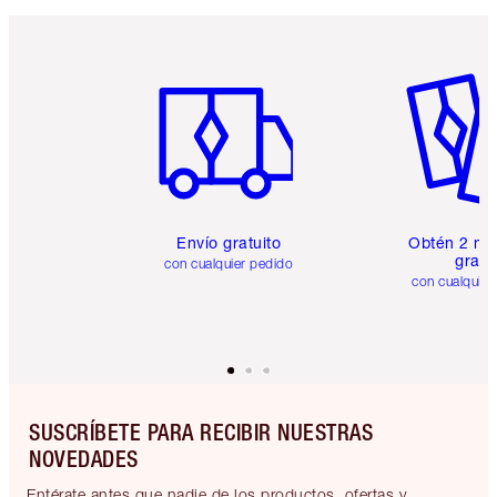
Artículo 1 de 6
Artículo
Envío gratuito
Obtén 2 mu
gratis
con cualquier pedido
con cualquier
SUSCRÍBETE PARA RECIBIR NUESTRAS
NOVEDADES
Entérate antes que nadie de los productos, ofertas y