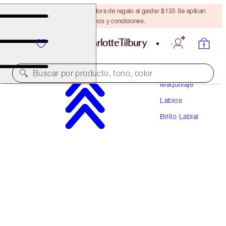
Obtén una brocha bronceadora de regalo al gastar $135 Se aplican
términos y condiciones.
Buscar por producto, tono, color
Maquillaje
Labios
LIP LUSTRE
Brillo Labial
IBIZA NIGHTS
$28.00
(
$80.00
/
10
ml
)