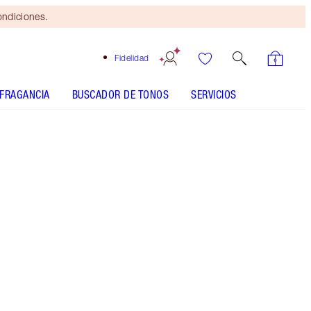
ondiciones.
Fidelidad
FRAGANCIA
BUSCADOR DE TONOS
SERVICIOS
Pillow Talk - Discontinued
Brocha
bronceadora
gratis