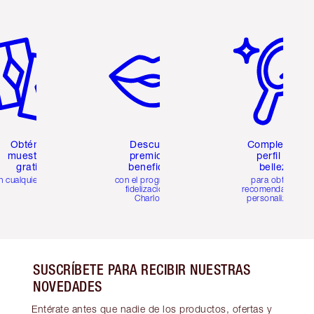
tículo 2 de 6
Artículo 3 de 6
Artículo 4 de 6
Obtén 2
Descubre
Completa tu
muestras
premios y
perfil de
gratis
beneficios
belleza
n cualquier pedido
con el programa de
para obtener
fidelización de
recomendaciones
Charlotte
personalizadas
SUSCRÍBETE PARA RECIBIR NUESTRAS
NOVEDADES
Entérate antes que nadie de los productos, ofertas y