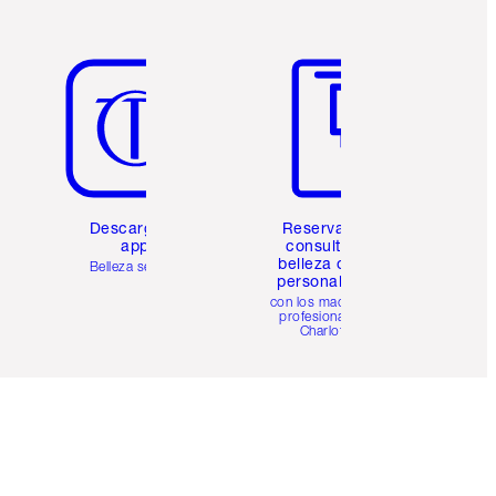
Artículo 5 de 6
Artículo 6 de 6
Descarga la
Reserva una
app
consulta de
belleza online
Belleza sencilla
personalizada
con los maquillistas
profesionales de
Charlotte.