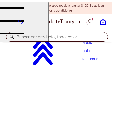
Obtén una brocha bronceadora de regalo al gastar $135 Se aplican
términos y condiciones.
Maquillaje
Buscar por producto, tono, color
Labios
Labial
HOT LIPS 2 REFILL
Hot Lips 2
RED HOT SUSAN
$27.00
(
$77.14
/
10
g
)