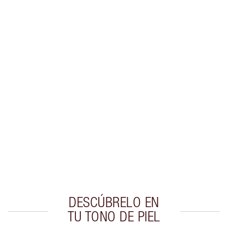
Gana 27 monedas de fidelización
Más información
EXCLUSIVOS DE CHARLOTTE TILBURY
Club de fidelidad Charlotte’s Darlings. Gana
monedas de fidelización cada vez que
compres!
Entrega estándar gratuita al gastar $50
Escoge 2 muestras gratis al momento de pagar
DESCÚBRELO EN
TU TONO DE PIEL