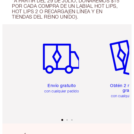
*A PARTIR DEL 29 DE JULIO, DONAREMOS $15
POR CADA COMPRA DE UN LABIAL HOT LIPS,
HOT LIPS 2 O RECARGA(EN LÍNEA Y EN
TIENDAS DEL REINO UNIDO).
Artículo 1 de 6
Artículo
Envío gratuito
Obtén 2 mu
gratis
con cualquier pedido
con cualquier