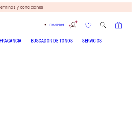
érminos y condiciones.
Fidelidad
FRAGANCIA
BUSCADOR DE TONOS
SERVICIOS
Carina's Star - Out of Stock
SHADE MATCH
CÓMO APLICARLO