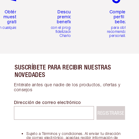
Obtén 2
Descubre
Completa tu
muestras
premios y
perfil de
gratis
beneficios
belleza
n cualquier pedido
con el programa de
para obtener
fidelización de
recomendaciones
Charlotte
personalizadas
SUSCRÍBETE PARA RECIBIR NUESTRAS
NOVEDADES
Entérate antes que nadie de los productos, ofertas y
consejos
Dirección de correo electrónico
REGISTRARSE
Sujeto a Términos y condiciones. Al enviar tu dirección
de correo electrónico, aceptas recibir información de