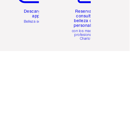
Descarga la
Reserva una
app
consulta de
belleza online
Belleza sencilla
personalizada
con los maquillistas
profesionales de
Charlotte.