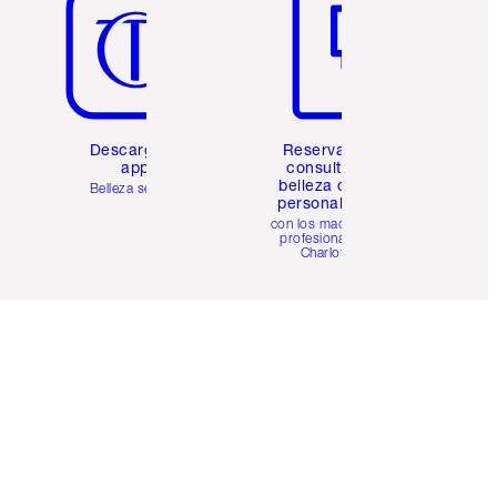
Descarga la
Reserva una
app
consulta de
belleza online
Belleza sencilla
personalizada
con los maquillistas
profesionales de
Charlotte.