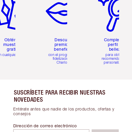
Obtén 2
Descubre
Completa tu
muestras
premios y
perfil de
gratis
beneficios
belleza
n cualquier pedido
con el programa de
para obtener
fidelización de
recomendaciones
Charlotte
personalizadas
SUSCRÍBETE PARA RECIBIR NUESTRAS
NOVEDADES
Entérate antes que nadie de los productos, ofertas y
consejos
Dirección de correo electrónico