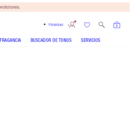
ondiciones.
Fidelidad
FRAGANCIA
BUSCADOR DE TONOS
SERVICIOS
Amazing Amal
SHADE MATCH
CÓMO APLICARLO