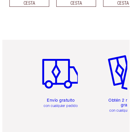
CESTA
CESTA
CESTA
Artículo 1 de 6
Artículo
Envío gratuito
Obtén 2 mu
gratis
con cualquier pedido
con cualquier