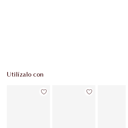
EXCLUSIVOS DE CHARLOTTE TILBURY
Club de fidelidad Charlotte’s Darlings. Gana
monedas de fidelización cada vez que
compres!
Entrega estándar gratuita al gastar $50
Escoge 2 muestras gratis al momento de pagar
Utilízalo con