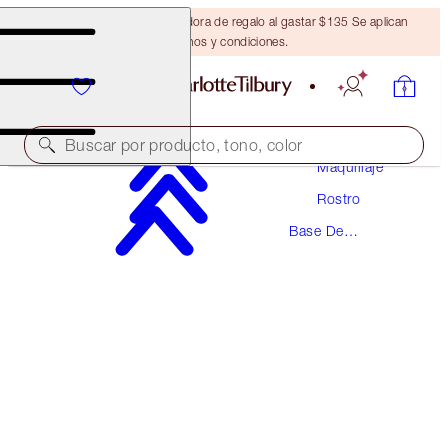
Obtén una brocha bronceadora de regalo al gastar $135 Se aplican
términos y condiciones.
Buscar por producto, tono, color
Maquillaje
Rostro
¡NUEVA FÓRMULA FLAWLESS!
Base De
AIRBRUSH FLAWLESS FOUNDATION
Maquillaje
3 NEUTRAL
$52.00
(
$17.33
/
10
ml
)