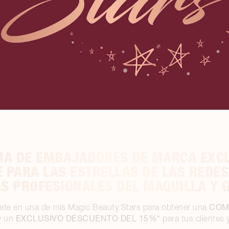
A DE EMBAJADORES DE MARCA EXCL
 PARA LAS ESTRELLAS DE LAS REDES
AS PROFESIONALES DEL MAQUILLA Y 
COM
rtete en una de mis Magic Beauty Stars para obtener una
EXCLUSIVO DESCUENTO DEL 15%*
 y un
para tus clientes 