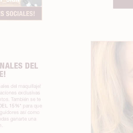
ONALES DEL
E!
ales del maquillaje!
taciones exclusivas
ntos. También se te
DEL 15%*
para que
eguidores así como
edas ganarte una
n.