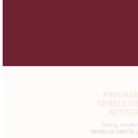
PROGRAM
CHARLOTTE
ARTIST
Darling, convié
REGALOS GRATIS
,