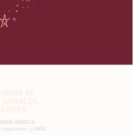
USIVO DE
 SOCIALES,
GAMERS.
ISIÓN MÁGICA,
MÁS
y seguidores, ¡y
!