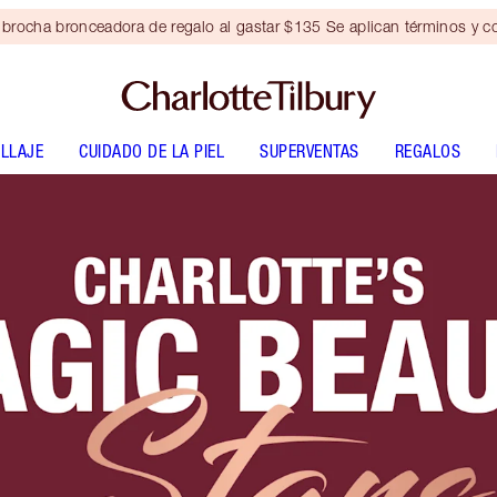
brocha bronceadora de regalo al gastar $135 Se aplican términos y c
LLAJE
CUIDADO DE LA PIEL
SUPERVENTAS
REGALOS