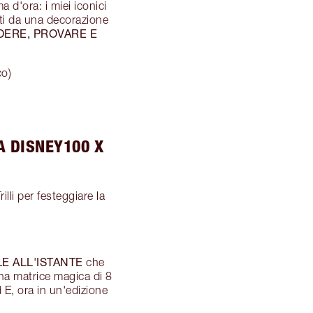
a d'ora: i miei iconici
siti da una decorazione
EDERE, PROVARE E
co)
A DISNEY100 X
illi per festeggiare la
LE ALL'ISTANTE
che
na matrice magica di 8
 E, ora in un'edizione