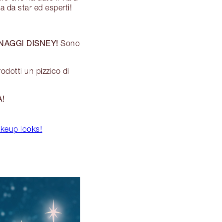
a da star ed esperti!
NAGGI DISNEY!
Sono
odotti un pizzico di
A!
akeup looks!