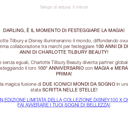
Tempo di lettura: 5 minuti
DARLING, È IL MOMENTO DI FESTEGGIARE LA MAGIA!
otte Tilbury e Disney illumineranno il mondo, diffondendo ov
100 ANNI DI D
rima collaborazione tra marchi per festeggiare
ANNI DI CHARLOTTE TILBURY BEAUTY!
 senza eguali, Charlotte Tilbury Beauty diventa partner global
100° ANNIVERSARIO
MAGIA e MERAV
steggiando il loro
con
PRIMA!
DUE ICONICI MONDI DA SOGNO
e la magica fusione di
in un
SCRITTA NELLE STELLE!
stata
IN EDIZIONE LIMITATA DELLA COLLEZIONE DISNEY100 X 
FAI AVVERARE I TUOI SOGNI DI BELLEZZA!