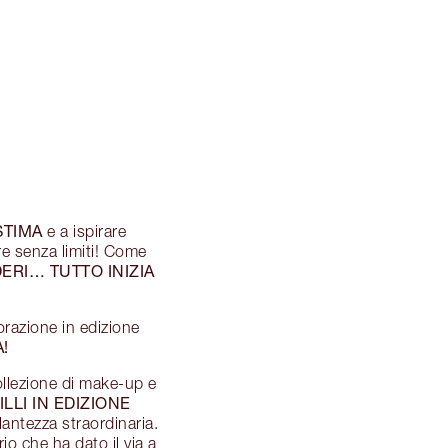
STIMA
e a ispirare
re senza limiti! Come
ERI… TUTTO INIZIA
borazione in edizione
!
ollezione di make-up e
LLI IN EDIZIONE
lantezza straordinaria.
rio che ha dato il via a