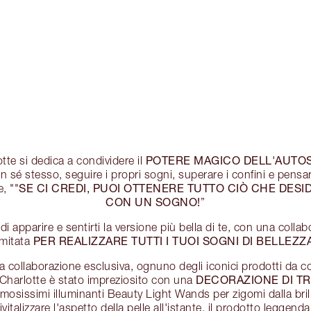
POTERE MAGICO DELL'AUTO
te si dedica a condividere il
n sé stesso, seguire i propri sogni, superare i confini e pensa
SE CI CREDI, PUOI OTTENERE TUTTO CIÒ CHE DESID
, ""
CON UN SOGNO!
”
 di apparire e sentirti la versione più bella di te, con una colla
PER REALIZZARE TUTTI I TUOI SOGNI DI BELLEZZA
imitata
a collaborazione esclusiva, ognuno degli iconici prodotti da c
DECORAZIONE DI TRI
i Charlotte è stato impreziosito con una
famosissimi illuminanti Beauty Light Wands per zigomi dalla bril
ivitalizzare l'aspetto della pelle all'istante, il prodotto leggenda