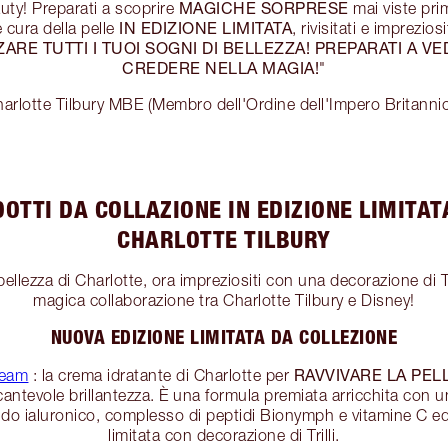
MAGICHE SORPRESE
uty! Preparati a scoprire
mai viste prim
IN EDIZIONE LIMITATA
 cura della pelle
, rivisitati e imprezio
ZARE TUTTI I TUOI SOGNI DI BELLEZZA! PREPARATI A V
CREDERE NELLA MAGIA!
"
arlotte Tilbury MBE (Membro dell'Ordine dell'Impero Britanni
DOTTI DA COLLAZIONE IN EDIZIONE LIMITAT
CHARLOTTE TILBURY
 bellezza di Charlotte, ora impreziositi con una decorazione di Tr
magica collaborazione tra Charlotte Tilbury e Disney!
NUOVA EDIZIONE LIMITATA DA COLLEZIONE
RAVVIVARE LA PEL
ream
: la crema idratante di Charlotte per
antevole brillantezza. È una formula premiata arricchita con u
acido ialuronico, complesso di peptidi Bionymph e vitamine C ed
limitata con decorazione di Trilli.