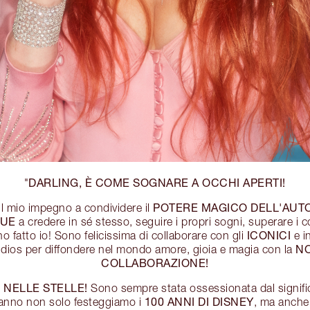
DARLING, È COME SOGNARE A OCCHI APERTI!
"
POTERE MAGICO DELL'AUT
l mio impegno a condividere il
QUE
a credere in sé stesso, seguire i propri sogni, superare i 
ICONICI
ho fatto io! Sono felicissima di collaborare con gli
e i
NO
dios per diffondere nel mondo amore, gioia e magia con la
COLLABORAZIONE!
 NELLE STELLE!
Sono sempre stata ossessionata dal signifi
100 ANNI DI DISNEY
anno non solo festeggiamo i
, ma anch