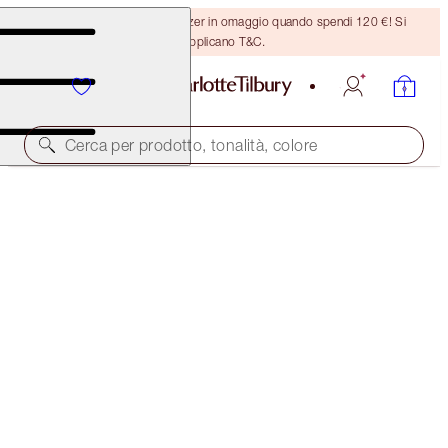
Ricevi un pennello per bronzer in omaggio quando spendi 120 €! Si
applicano T&C.
Cerca per prodotto, tonalità, colore
BEAUTY WISHES MAKEUP BAG
DISNEY100 EDITION MAKEUP BAG
44,00 €