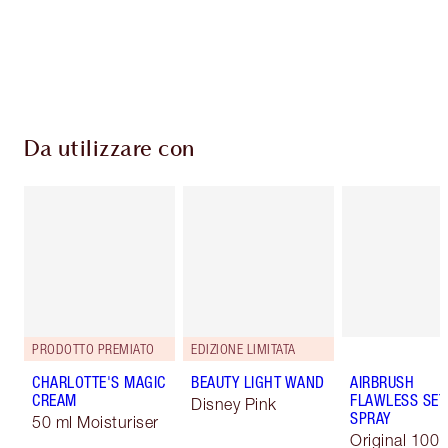
superiori a 59,00 €
Scegli 2 campioni gratuiti al momento del
pagamento
Da utilizzare con
PRODOTTO PREMIATO
EDIZIONE LIMITATA
CHARLOTTE'S MAGIC
BEAUTY LIGHT WAND
AIRBRUSH
CREAM
FLAWLESS SET
Disney Pink
SPRAY
50 ml Moisturiser
Original 100 