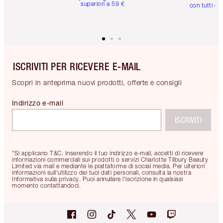
superiori a 59 €
con tutti gli
ISCRIVITI PER RICEVERE E-MAIL
Scopri in anteprima nuovi prodotti, offerte e consigli
Indirizzo e-mail
ISCRIVITI
*Si applicano T&C. Inserendo il tuo indirizzo e-mail, accetti di ricevere
informazioni commerciali sui prodotti o servizi Charlotte Tilbury Beauty
Limited via mail e mediante le piattaforme di social media. Per ulteriori
informazioni sull'utilizzo dei tuoi dati personali, consulta la nostra
Informativa sulla privacy. Puoi annullare l'iscrizione in qualsiasi
momento contattandoci.