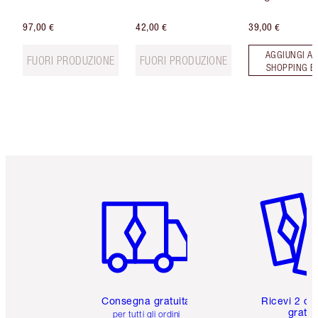
97,00 €
42,00 €
39,00 €
AGGIUNGI AL
FUORI PRODUZIONE
FUORI PRODUZIONE
SHOPPING B
Articolo 1 di 6
Articolo
Consegna gratuita
Ricevi 2 ca
gratuit
per tutti gli ordini