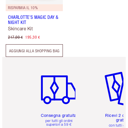
RISPARMIA IL 10%
CHARLOTTE’S MAGIC DAY &
NIGHT KIT
Skincare Kit
217,00 €
195,30 €
AGGIUNGI ALLA SHOPPING BAG
Articolo 1 di 6
Articolo
Consegna gratuita
Ricevi 2 ca
gratuit
per tutti gli ordini
superiori a 59 €
con tutti gli